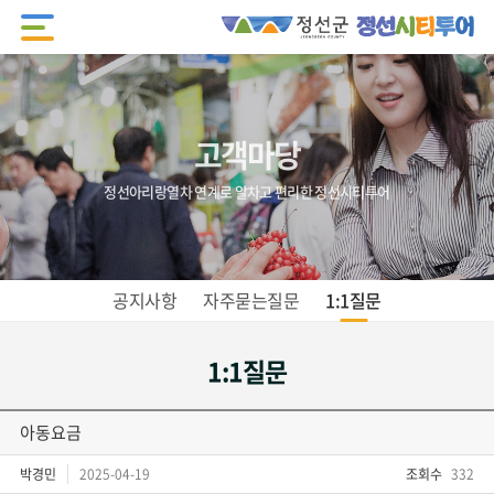
고객마당
정선아리랑열차 연계로 알차고 편리한 정선시티투어
공지사항
자주묻는질문
1:1질문
1:1질문
아동요금
박경민
2025-04-19
조회수
332