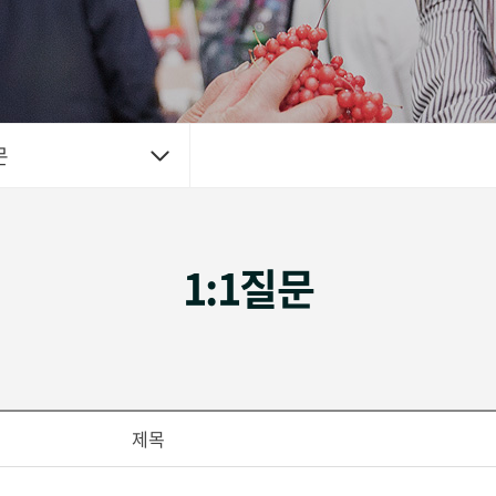
문
1:1질문
제목