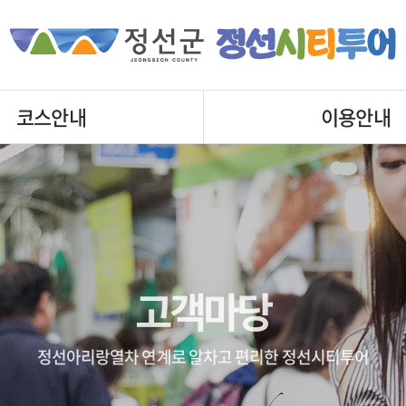
코스안내
이용안내
고객마당
정선아리랑열차 연계로 알차고 편리한 정선시티투어