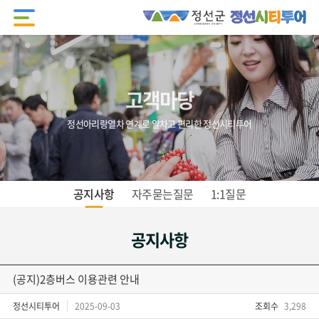
고객마당
정선아리랑열차 연계로 알차고 편리한 정선시티투어
공지사항
자주묻는질문
1:1질문
공지사항
(공지)2층버스 이용관련 안내
정선시티투어
2025-09-03
조회수
3,298