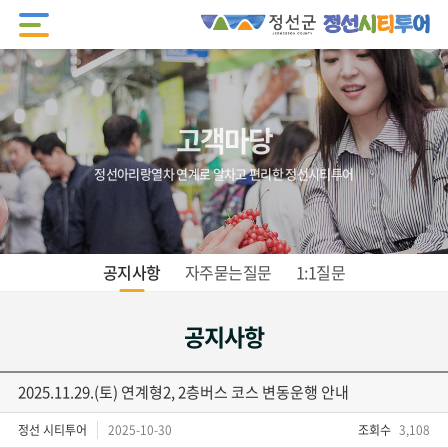
고객마당
정선아리랑열차 연계로 알차고 편리한 정선시티투어
공지사항
자주묻는질문
1:1질문
공지사항
2025.11.29.(토) 연계형2, 2층버스 코스 변동운행 안내
정선 시티투어
2025-10-30
조회수
3,108