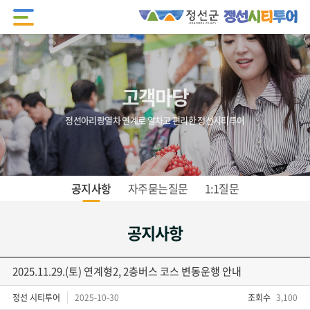
고객마당
정선아리랑열차 연계로 알차고 편리한 정선시티투어
공지사항
자주묻는질문
1:1질문
공지사항
2025.11.29.(토) 연계형2, 2층버스 코스 변동운행 안내
정선 시티투어
2025-10-30
조회수
3,100