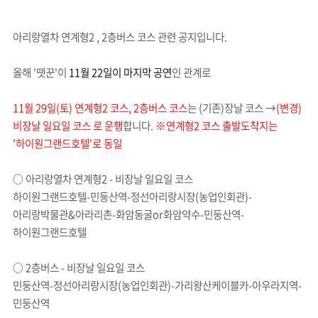
아리랑열차 연계형2 , 2층버스 코스 관련 공지입니다.
올해 '뗏꾼'이
11월 22일이 마지막 공연
인 관계로
11월 29일(토) 연계형2 코스, 2층버스 코스
는 (기존)장날 코스 →
(변경)
비장날 일요일 코스 로 운행
합니다.
※연계형2 코스 출발도착지는
'하이원그랜드호텔'로 동일
○ 아리랑열차 연계형2 - 비장날 일요일 코스
하이원그랜드호텔-민둥산역-정선아리랑시장(농업인회관)-
아리랑박물관&아라리촌-화암동굴or화암약수-민둥산역-
하이원그랜드호텔
○ 2층버스 - 비장날 일요일 코스
민둥산역-정선아리랑시장(농업인회관)-가리왕산케이블카-아우라지역-
민둥산역