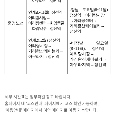
→
아우라지
→
정선역
-
장날
,
토요일
(8~11
월
):
연계
2(5~11
월
):
정선역
→
정선역
→
아리랑시장
아리랑시장
→
→
아리랑센터
→
운영노선
아리랑센터
→
화암동굴
가리왕산케이블카
→
→
화암약수
→
정선역
정선역
연계
2(12
월
):
정선역
→
-
비장날 일요일
아리랑시장
→
(8~11
월
):
정선역
→
가리왕산케이블카
→
아리랑시장
→
아우라지
→
정선역
가리왕산케이블카
→
아우라지역
→
정선역
​세부 시간표는 첨부파일 참고 바랍니다.
홈페이지 내 '코스안내' 페이지에서 코스 확인 가능하며,
'이용안내' 페이지에서 예약 페이지로 이동 가능합니다.