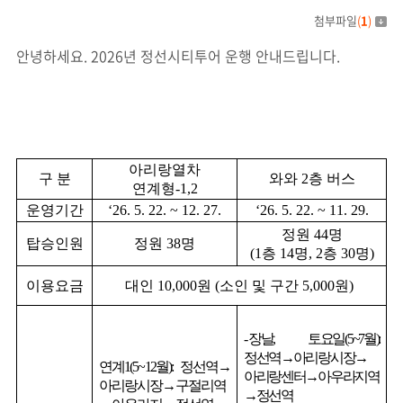
첨부파일
(
1
)
안녕하세요. 2026년 정선시티투어 운행 안내드립니다.
아리랑열차
구 분
와와
2
층 버스
연계형
-1,2
운영기간
‘26. 5. 22. ~ 12. 27.
‘26. 5. 22. ~ 11. 29.
정원
44
명
탑승인원
정원
38
명
(1
층
14
명
, 2
층
30
명
)
이용요금
대인
10,000
원
(
소인 및 구간
5,000
원
)
-
장날
,
토요일
(5~7
월
):
정선역
→
아리랑시장
→
연계
1(5~12
월
):
정선역
→
아리랑센터
→
아우라지역
아리랑시장
→
구절리역
→
정선역