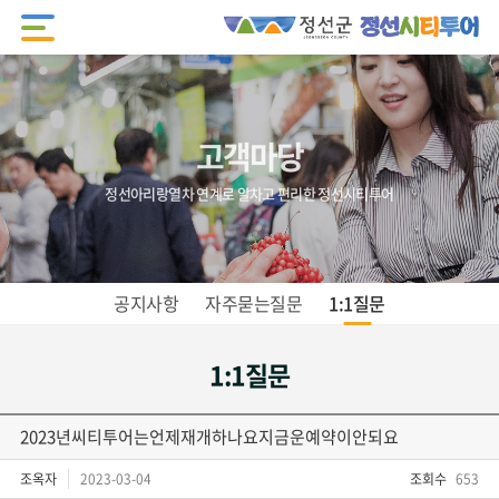
고객마당
정선아리랑열차 연계로 알차고 편리한 정선시티투어
공지사항
자주묻는질문
1:1질문
1:1질문
2023년씨티투어는언제재개하나요지금운예약이안되요
조옥자
2023-03-04
조회수
653