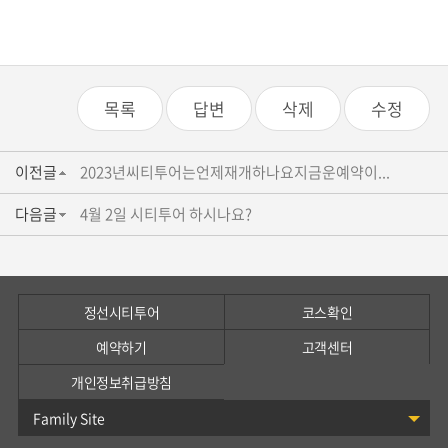
목록
답변
삭제
수정
이전글
2023년씨티투어는언제재개하나요지금운예약이...
다음글
4월 2일 시티투어 하시나요?
정선시티투어
코스확인
예약하기
고객센터
개인정보취급방침
Family Site