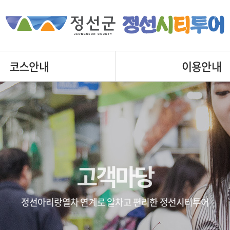
코스안내
이용안내
고객마당
정선아리랑열차 연계로 알차고 편리한 정선시티투어