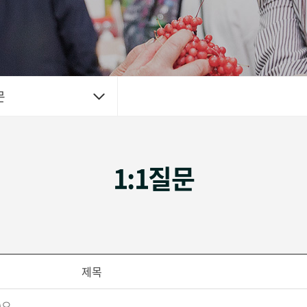
문
1:1질문
제목
으...