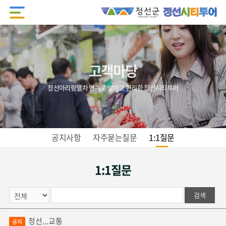
고객마당
정선아리랑열차 연계로 알차고 편리한 정선시티투어
공지사항
자주묻는질문
1:1질문
1:1질문
검색
정선...교통
공지