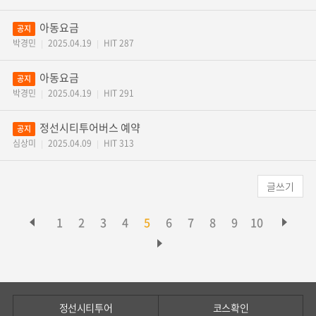
아동요금
공지
박경민
2025.04.19
HIT 287
|
|
아동요금
공지
박경민
2025.04.19
HIT 291
|
|
정선시티투어버스 예약
공지
심상미
2025.04.09
HIT 313
|
|
글쓰기
1
2
3
4
5
6
7
8
9
10
정선시티투어
코스확인